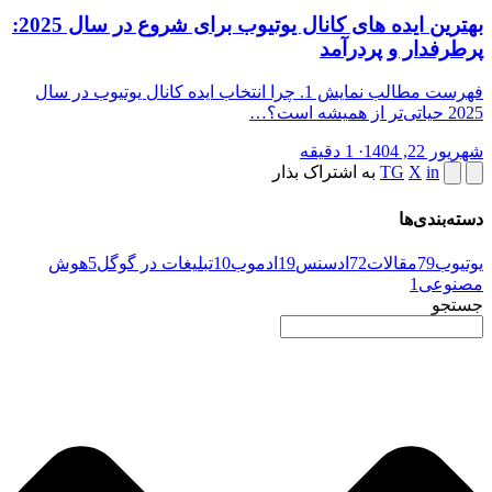
بهترین ایده های کانال یوتیوب برای شروع در سال 2025:
پرطرفدار و پردرآمد
فهرست مطالب نمایش 1. چرا انتخاب ایده کانال یوتیوب در سال
2025 حیاتی‌تر از همیشه است؟…
شهریور 22, 1404
·
1 دقیقه
in
X
TG
به اشتراک بذار
دسته‌بندی‌ها
یوتیوب
79
مقالات
72
ادسنس
19
ادموب
10
تبلیغات در گوگل
5
هوش
مصنوعی
1
جستجو