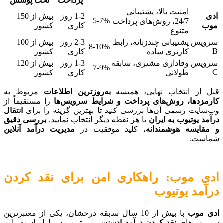
پرداخت
تحت پوشش
امنیت بالا، پشتیبانی
ادی
1-2 روز
بیش از 150
5-7%
24/7، روش‌های پرداخت
موب
کاری
کشور
متنوع
سرویس
پشتیبانی چندزبانه، رابط
2-3 روز
بیش از 100
8-10%
B
کاربری ساده
کاری
کشور
سرویس
وفاداری مشتری، سابقه
1-3 روز
بیش از 120
7-9%
C
طولانی
کاری
کشور
قبل از انتخاب نهایی، همیشه
به‌روزترین اطلاعات
مربوط به
کارمزدها، روش‌های پرداخت و شرایط سرویس‌ها
را مستقیماً از
وب‌سایت رسمی آن‌ها بررسی کنید تا بهترین گزینه را برای
انتقال
درآمد یوتیوب به ایران
یا هر نقطه دیگر انتخاب نمایید.
بررسی دقیق
و مقایسه هوشمندانه
، کلید موفقیت در
مدیریت درآمد آنلاین
شماست.
ادی موب: راهکاری امن برای نقد کردن
درآمد یوتیوب
ادی موب
با بیش از 10 سال سابقه درخشان، یکی از معتبرترین
سرویس‌های
نقد کردن درآمد ادسنس
و یوتیوب در بازار است. این