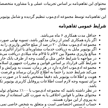
محتوای این تفاهم‌نامه بر اساس تجربیات عملی و با مشاوره متخصصا
نمود.
این تفاهم‌نامه توسط مجموعه ادی‌موب تنظیم گردیده و شامل یوتیوبرهای
شرایط عمومی تفاهم‌نامه
حداقل مدت همکاری ۶ ماه می‌باشد.
اگر بازه همکاری کمتر از زمان مذکور باشد، تسویه نهایی صور
مجموعه ادی‌موب معادل ۲۰ درصد از مبلغ خالص واریزی را به عنوان کارمزد خدمات پنل ادسنس دریافت می‌کند.
اگر یوتیوبر مایل به دریافت خدمات مشاوره‌ای یا ابزار آنالیزی یوتیوب باشد، ۵ درصد به نرخ ذکر 
مبالغ واریزی معمولاً بین ۲۲ام تا ۲۵ام ماه میلادی دریافت می‌شود و حتی‌الامکان تا پایان همان ماه میلادی یا بین ۳ تا ۷ روز کاری با یوتیوبر تسویه خواهد شد.
در مواجهه با شرایط خاص مثل برگشت وجه از طرف بانک خارجی ب
شرایط کلی قرارداد بر اساس قوانین و مقررات جمهوری اسلامی ب
مجموعه ادی‌موب اجازه دارد در هر زمان، نسبت به ویرایش و اصل
می‌کند شرایط جدید را حتماً به اطلاع کاربران برساند و فرصت ل
هویت و اطلاعات یوتیوبر باید دقیقاً مشخص باشد تا در صورت 
برای تسویه وجه لازم است اطلاعات پروفایل کاربری یوتیوبر تک
باشد.
در نظر داشته باشید که مجموعه ادی‌موب با ۱۰۰٪ محتوای تولیدی یوتیوبرها همکاری می‌کند.
محتوای مغایر با قوانین اخلاقی یا به صورت کلی استفاده از مح
به پیروی از این موارد هستند.
حساب ادسنس اختصاصی است و متعلق به شخص خاصی نمی‌باشد