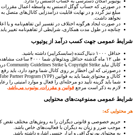
یوتیوبر امکان دسترسی به حساب ادسنس را ندارد.
در صورتی که حساب گوگل ادسنس به واسطه اعمال مقررات گوگ
مبلغ نیز گردد و در نهایت قابلیت درآمدزایی کانال‌های متصل
نخواهد داشت.
در صورت ایجاد هرگونه اختلاف در تفسیر این تفاهم‌نامه و یا ا
چنانچه در طول مدت همکاری، شرایطی از تفاهم‌نامه تغییر یابد، س
شرایط عمومی جهت کسب درآمد از یوتیوب
حداقل ۱۰۰۰ دنبال‌کننده (سابسکرایبر) داشته باشید.
طی ۱۲ ماه گذشته حداقل ویدئوهای شما ۴۰۰۰ ساعت مشاهده شده باشند (واچ تایم).
کانال نباید Copyright Strike یا Community Guidelines Strike دریافت کرده باشد.
درصورتی که این اخطار بر روی کانال شما وجود دارد، باید رفع 
کانال و محتوای شما باید به قوانین YouTube Partner Program (YPP) واقف باشد و از آن‌ها پیروی کند.
شما باید گزینه تأیید دو مرحله‌ای را فعال و موارد امنیتی را رعایت کنید (فعال کردن Google Authenticator و اکتیو بودن
لازم به ذکر است مرجع
قوانین و مقررات، یوتیوب می‌باشد
.
شرایط عمومی ممنوعیت‌های محتوایی
هر محتوایی که:
حریم خصوصی و قانونی دیگران را به روش‌های مختلف نقض کن
موجب ضرر و زیان به دیگران با فعالیت‌های خاص باشد.
به محتوای پورنوگرافی و ابزار جنسی اشاره داشته باشد.