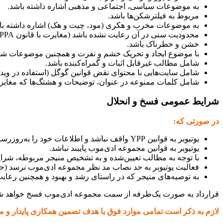
به موضوعات سیاسی، اجتماعی و مذهبی اشاره داشته باشد.
مربوط به فیلترشکن‌ها باشد.
به موضوعات مخرب و هکری (مود، چیت و هک) اشاره داشته با
محدودیت سنی در آن رعایت نشده باشد (مغایرت با قانون COPPA).
خشن و خطرناک باشد.
با موضوع ایجاد و تحریک خشم و نفرت و همچنین موضوعات شرم‌
شامل مطالب غیرقابل اثبات و گمراه‌کننده باشد.
شامل سایت‌هایی با محتوای نقض قوانین گوگل (استفاده در ویدی
شامل کلمات ممنوعه در عنوان، توضیحات و هشتگ‌ها که مغایر با
شرایط عمومی فسخ و انحلال
در صورتی که:
یوتیوبر به قوانین YPP واقف نباشد و اطلاعات خود را به‌روزرسانی نکند.
یوتیوبر به قوانین مجموعه ادی‌موب پایبند نباشد.
با توجه به مطالب تعیین‌شده و به تشخیص منیجر مربوطه، شرایط 
فعالیت یوتیوبر به حد نصاب مد نظر مجموعه ادی‌موب نرسد (حداق
به توصیه‌های منیجر که در راستای رشد و بهبود و همچنین رعای
قرارداد به صورت یک‌طرفه از سمت مجموعه ادی‌موب فسخ خواهد شد و 
لازم به ذکر است تمامی موارد فوق با هدف تضمین همکاری پایدار و 