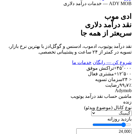
ADY MOB — خدمات درآمد دلاری
ادی موب
نقد درآمد دلاری
سریعتر از همه جا
نقد درآمد یوتیوب، ادموب، ادسنس و گوگل‌ادز با بهترین نرخ بازار،
تسویه در کمتر از ۲۴ ساعت و پشتیبانی تخصصی.
شروع کن — رایگان
خدمات ما
۴۵٬۰۰۰+
تراکنش موفق
۱۲٬۵۰۰+
مشتری فعال
< ۲۴س
زمان تسویه
۹۹٫۷٪
رضایت
Adymob
ماشین حساب نقد درآمد یوتویب
زنده
نوع کانال (موضوع ویدئو)
بازدید روزانه