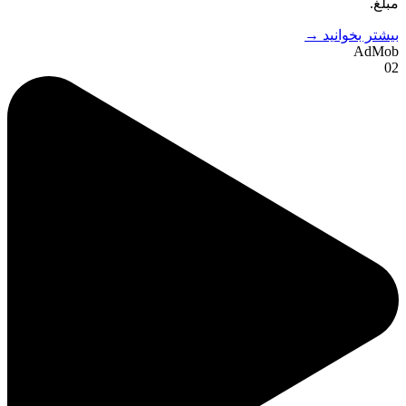
مبلغ.
بیشتر بخوانید →
AdMob
02