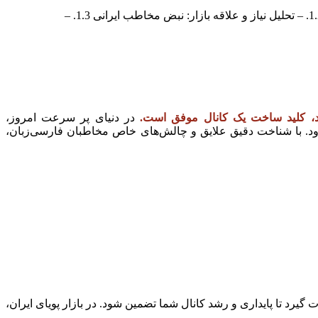
فهرست مطالب نمایش 1. مؤلفه‌های کلیدی برای انتخاب موضوع کانال یوتیوب در ایران 1.1. – اشتیاق و تخصص شما: سوخت حرکت پایدار 1.2. – تحلیل نیاز و علاقه بازار: نبض مخاطب ایرانی 1.3. –
کند، کلید ساخت یک کانال موفق است.
در دنیای پر سرعت امروز،
د. با شناخت دقیق علایق و چالش‌های خاص مخاطبان فارسی‌زبان،
یرد تا پایداری و رشد کانال شما تضمین شود. در بازار پویای ایران،