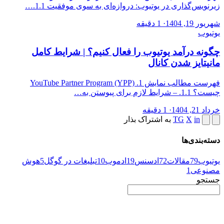
زیرنویس‌گذاری در یوتیوب: دروازه‌ای به سوی موفقیت 1.1.…
شهریور 19, 1404
·
1 دقیقه
یوتیوب
چگونه درآمد یوتیوب را فعال کنیم؟ | شرایط کامل
مانیتایز شدن کانال
فهرست مطالب نمایش 1. YouTube Partner Program (YPP)
چیست؟ 1.1. – شرایط لازم برای پیوستن به…
خرداد 21, 1404
·
1 دقیقه
in
X
TG
به اشتراک بذار
دسته‌بندی‌ها
یوتیوب
79
مقالات
72
ادسنس
19
ادموب
10
تبلیغات در گوگل
5
هوش
مصنوعی
1
جستجو