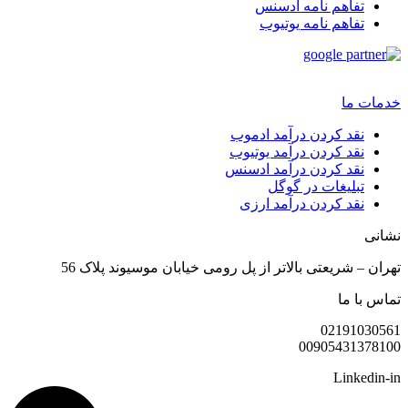
تفاهم نامه ادسنس
تفاهم نامه یوتیوب
خدمات ما
نقد کردن درآمد ادموب
نقد کردن درآمد یوتیوب
نقد کردن درآمد ادسنس
تبلیغات در گوگل
نقد کردن درآمد ارزی
نشانی
تهران – شریعتی بالاتر از پل رومی خیابان موسیوند پلاک 56
تماس با ما
02191030561
00905431378100
Linkedin-in